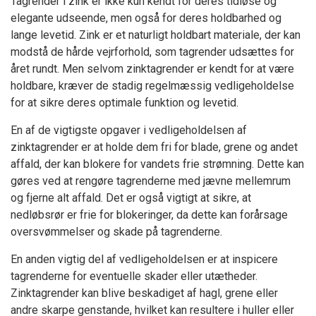
Tagrender i zink er ikke kun kendt for deres tidløse og
elegante udseende, men også for deres holdbarhed og
lange levetid. Zink er et naturligt holdbart materiale, der kan
modstå de hårde vejrforhold, som tagrender udsættes for
året rundt. Men selvom zinktagrender er kendt for at være
holdbare, kræver de stadig regelmæssig vedligeholdelse
for at sikre deres optimale funktion og levetid.
En af de vigtigste opgaver i vedligeholdelsen af
zinktagrender er at holde dem fri for blade, grene og andet
affald, der kan blokere for vandets frie strømning. Dette kan
gøres ved at rengøre tagrenderne med jævne mellemrum
og fjerne alt affald. Det er også vigtigt at sikre, at
nedløbsrør er frie for blokeringer, da dette kan forårsage
oversvømmelser og skade på tagrenderne.
En anden vigtig del af vedligeholdelsen er at inspicere
tagrenderne for eventuelle skader eller utætheder.
Zinktagrender kan blive beskadiget af hagl, grene eller
andre skarpe genstande, hvilket kan resultere i huller eller