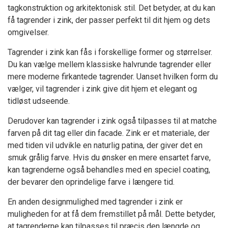
tagkonstruktion og arkitektonisk stil. Det betyder, at du kan
få tagrender i zink, der passer perfekt til dit hjem og dets
omgivelser.
Tagrender i zink kan fås i forskellige former og størrelser.
Du kan vælge mellem klassiske halvrunde tagrender eller
mere moderne firkantede tagrender. Uanset hvilken form du
vælger, vil tagrender i zink give dit hjem et elegant og
tidløst udseende.
Derudover kan tagrender i zink også tilpasses til at matche
farven på dit tag eller din facade. Zink er et materiale, der
med tiden vil udvikle en naturlig patina, der giver det en
smuk grålig farve. Hvis du ønsker en mere ensartet farve,
kan tagrenderne også behandles med en speciel coating,
der bevarer den oprindelige farve i længere tid.
En anden designmulighed med tagrender i zink er
muligheden for at få dem fremstillet på mål. Dette betyder,
at tagrenderne kan tilpasses til præcis den længde og