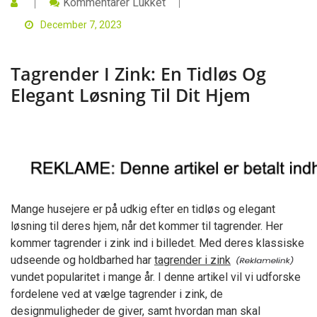
Til
Kommentarer Lukket
Tagrender
I
December 7, 2023
Zink:
En
Tidløs
Tagrender I Zink: En Tidløs Og
Og
Elegant
Elegant Løsning Til Dit Hjem
Løsning
Til
Dit
Hjem
Mange husejere er på udkig efter en tidløs og elegant
løsning til deres hjem, når det kommer til tagrender. Her
kommer tagrender i zink ind i billedet. Med deres klassiske
udseende og holdbarhed har
tagrender i zink
vundet popularitet i mange år. I denne artikel vil vi udforske
fordelene ved at vælge tagrender i zink, de
designmuligheder de giver, samt hvordan man skal