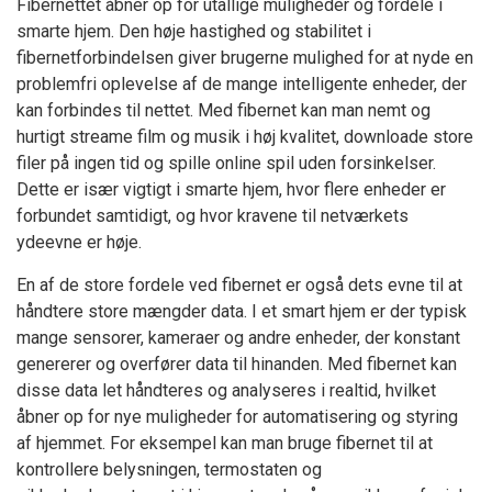
Fibernettet åbner op for utallige muligheder og fordele i
smarte hjem. Den høje hastighed og stabilitet i
fibernetforbindelsen giver brugerne mulighed for at nyde en
problemfri oplevelse af de mange intelligente enheder, der
kan forbindes til nettet. Med fibernet kan man nemt og
hurtigt streame film og musik i høj kvalitet, downloade store
filer på ingen tid og spille online spil uden forsinkelser.
Dette er især vigtigt i smarte hjem, hvor flere enheder er
forbundet samtidigt, og hvor kravene til netværkets
ydeevne er høje.
En af de store fordele ved fibernet er også dets evne til at
håndtere store mængder data. I et smart hjem er der typisk
mange sensorer, kameraer og andre enheder, der konstant
genererer og overfører data til hinanden. Med fibernet kan
disse data let håndteres og analyseres i realtid, hvilket
åbner op for nye muligheder for automatisering og styring
af hjemmet. For eksempel kan man bruge fibernet til at
kontrollere belysningen, termostaten og