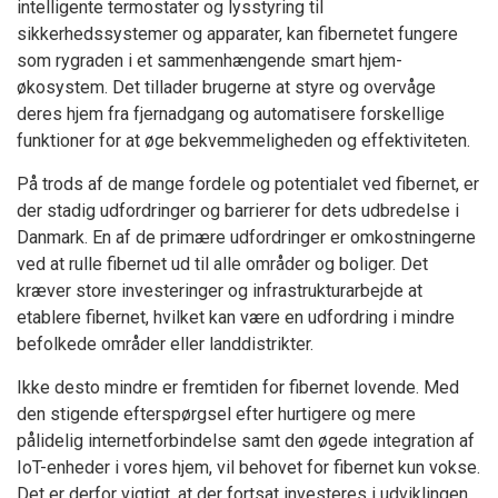
intelligente termostater og lysstyring til
sikkerhedssystemer og apparater, kan fibernetet fungere
som rygraden i et sammenhængende smart hjem-
økosystem. Det tillader brugerne at styre og overvåge
deres hjem fra fjernadgang og automatisere forskellige
funktioner for at øge bekvemmeligheden og effektiviteten.
På trods af de mange fordele og potentialet ved fibernet, er
der stadig udfordringer og barrierer for dets udbredelse i
Danmark. En af de primære udfordringer er omkostningerne
ved at rulle fibernet ud til alle områder og boliger. Det
kræver store investeringer og infrastrukturarbejde at
etablere fibernet, hvilket kan være en udfordring i mindre
befolkede områder eller landdistrikter.
Ikke desto mindre er fremtiden for fibernet lovende. Med
den stigende efterspørgsel efter hurtigere og mere
pålidelig internetforbindelse samt den øgede integration af
IoT-enheder i vores hjem, vil behovet for fibernet kun vokse.
Det er derfor vigtigt, at der fortsat investeres i udviklingen