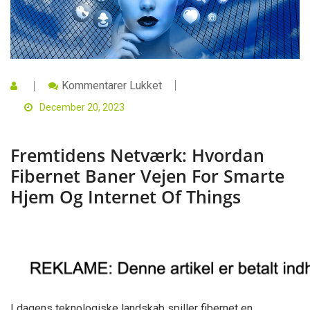
Til
Kommentarer Lukket
Fremtidens
Netværk:
December 20, 2023
Hvordan
Fibernet
Baner
Fremtidens Netværk: Hvordan
Vejen
For
Fibernet Baner Vejen For Smarte
Smarte
Hjem
Hjem Og Internet Of Things
Og
Internet
Of
Things
I dagens teknologiske landskab spiller fibernet en