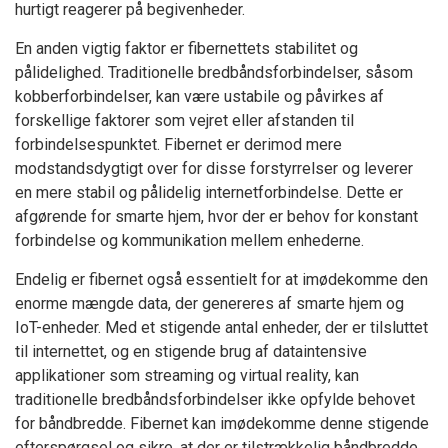
hurtigt reagerer på begivenheder.
En anden vigtig faktor er fibernettets stabilitet og
pålidelighed. Traditionelle bredbåndsforbindelser, såsom
kobberforbindelser, kan være ustabile og påvirkes af
forskellige faktorer som vejret eller afstanden til
forbindelsespunktet. Fibernet er derimod mere
modstandsdygtigt over for disse forstyrrelser og leverer
en mere stabil og pålidelig internetforbindelse. Dette er
afgørende for smarte hjem, hvor der er behov for konstant
forbindelse og kommunikation mellem enhederne.
Endelig er fibernet også essentielt for at imødekomme den
enorme mængde data, der genereres af smarte hjem og
IoT-enheder. Med et stigende antal enheder, der er tilsluttet
til internettet, og en stigende brug af dataintensive
applikationer som streaming og virtual reality, kan
traditionelle bredbåndsforbindelser ikke opfylde behovet
for båndbredde. Fibernet kan imødekomme denne stigende
efterspørgsel og sikre, at der er tilstrækkelig båndbredde