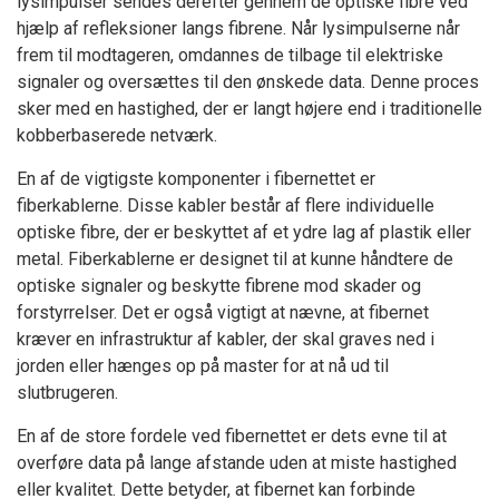
lysimpulser sendes derefter gennem de optiske fibre ved
hjælp af refleksioner langs fibrene. Når lysimpulserne når
frem til modtageren, omdannes de tilbage til elektriske
signaler og oversættes til den ønskede data. Denne proces
sker med en hastighed, der er langt højere end i traditionelle
kobberbaserede netværk.
En af de vigtigste komponenter i fibernettet er
fiberkablerne. Disse kabler består af flere individuelle
optiske fibre, der er beskyttet af et ydre lag af plastik eller
metal. Fiberkablerne er designet til at kunne håndtere de
optiske signaler og beskytte fibrene mod skader og
forstyrrelser. Det er også vigtigt at nævne, at fibernet
kræver en infrastruktur af kabler, der skal graves ned i
jorden eller hænges op på master for at nå ud til
slutbrugeren.
En af de store fordele ved fibernettet er dets evne til at
overføre data på lange afstande uden at miste hastighed
eller kvalitet. Dette betyder, at fibernet kan forbinde