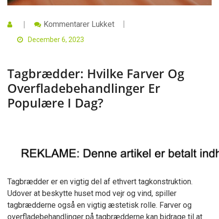
Til
Kommentarer Lukket
Tagbrædder:
Hvilke
December 6, 2023
Farver
Og
Overfladebehandlinger
Tagbrædder: Hvilke Farver Og
Er
Populære
Overfladebehandlinger Er
I
Dag?
Populære I Dag?
Tagbrædder er en vigtig del af ethvert tagkonstruktion.
Udover at beskytte huset mod vejr og vind, spiller
tagbrædderne også en vigtig æstetisk rolle. Farver og
overfladebehandlinger på tagbrædderne kan bidrage til at