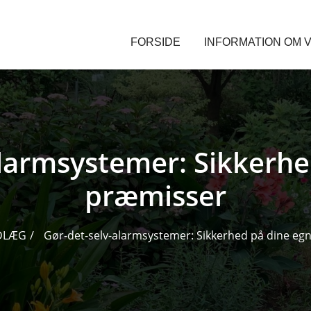
FORSIDE
INFORMATION OM V
alarmsystemer: Sikkerhe
præmisser
DLÆG
Gør-det-selv-alarmsystemer: Sikkerhed på dine eg