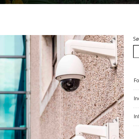
Sø
Fo
In
In