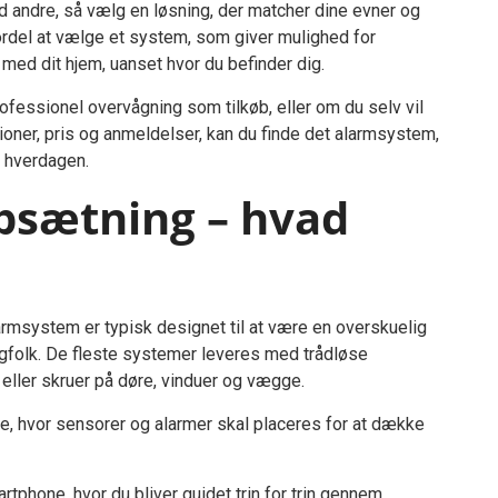
 andre, så vælg en løsning, der matcher dine evner og
rdel at vælge et system, som giver mulighed for
e med dit hjem, uanset hvor du befinder dig.
ofessionel overvågning som tilkøb, eller om du selv vil
ioner, pris og anmeldelser, kan du finde det alarmsystem,
i hverdagen.
opsætning – hvad
armsystem er typisk designet til at være en overskuelig
agfolk. De fleste systemer leveres med trådløse
ller skruer på døre, vinduer og vægge.
gge, hvor sensorer og alarmer skal placeres for at dække
tphone, hvor du bliver guidet trin for trin gennem