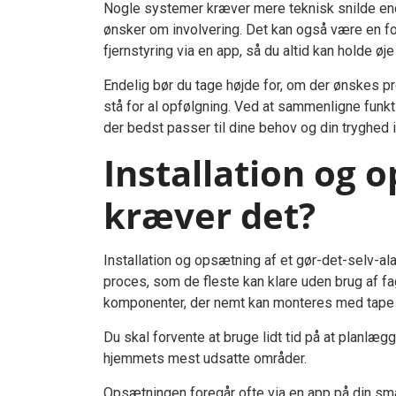
Nogle systemer kræver mere teknisk snilde end
ønsker om involvering. Det kan også være en fo
fjernstyring via en app, så du altid kan holde øj
Endelig bør du tage højde for, om der ønskes pr
stå for al opfølgning. Ved at sammenligne funkt
der bedst passer til dine behov og din tryghed 
Installation og 
kræver det?
Installation og opsætning af et gør-det-selv-al
proces, som de fleste kan klare uden brug af f
komponenter, der nemt kan monteres med tape e
Du skal forvente at bruge lidt tid på at planlæ
hjemmets mest udsatte områder.
Opsætningen foregår ofte via en app på din smar