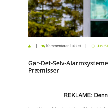
Til
Kommentarer Lukket
Juni 23
Gør-
Det-
Selv-
Gør-Det-Selv-Alarmsysteme
Alarmsystemer:
Sikkerhed
Præmisser
På
Dine
Egne
Præmisser