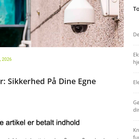
To
De
Ek
, 2026
hj
r: Sikkerhed På Dine Egne
El
Gø
di
Kn
fu