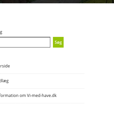
g
Søg
rside
dlæg
formation om Vi-med-have.dk