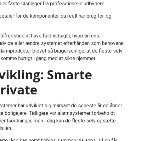
er faste løsninger fra professionelle udbydere.
etaler for de komponenter, du reelt har brug for, og
ilfredshed at have fuld indsigt i, hvordan ens
 udvide eller ændre systemet efterhånden som behovene
larmprodukter blevet så brugervenlige, at de fleste selv
t komme hurtigt i gang med at sikre hjemmet.
vikling: Smarte
rivate
temer har udviklet sig markant de seneste år og åbner
e boligejere. Tidligere var alarmsystemer forbeholdt
mentsordninger, men i dag kan de fleste selv opsætte
bilen.
arte låse kan nemt kobles sammen via apps, så du får