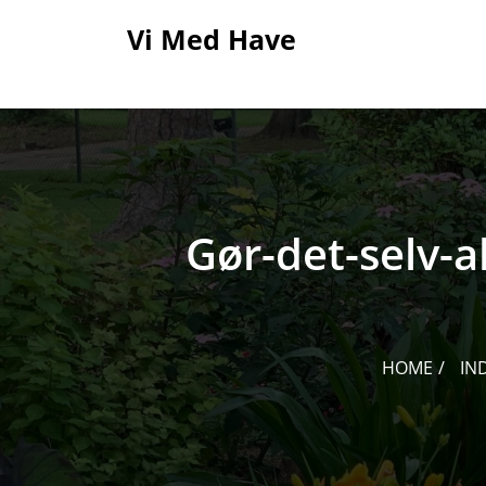
Skip
Vi Med Have
to
content
Gør-det-selv-
HOME
IN