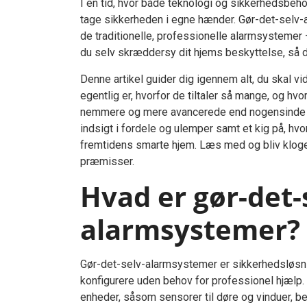
I en tid, hvor både teknologi og sikkerhedsbehov
tage sikkerheden i egne hænder. Gør-det-selv-a
de traditionelle, professionelle alarmsystemer
du selv skræddersy dit hjems beskyttelse, så d
Denne artikel guider dig igennem alt, du skal 
egentlig er, hvorfor de tiltaler så mange, og h
nemmere og mere avancerede end nogensinde før.
indsigt i fordele og ulemper samt et kig på, h
fremtidens smarte hjem. Læs med og bliv kloge
præmisser.
Hvad er gør-det-
alarmsystemer?
Gør-det-selv-alarmsystemer er sikkerhedsløsnin
konfigurere uden behov for professionel hjælp.
enheder, såsom sensorer til døre og vinduer, b