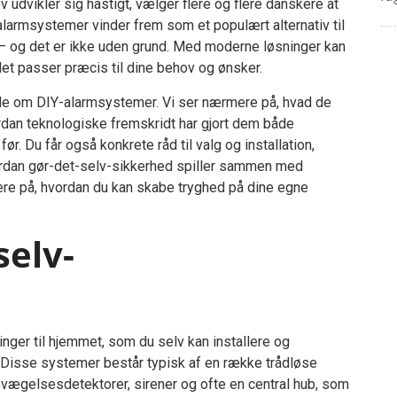
 udvikler sig hastigt, vælger flere og flere danskere at
larmsystemer vinder frem som et populært alternativ til
 – og det er ikke uden grund. Med moderne løsninger kan
et passer præcis til dine behov og ønsker.
vide om DIY-alarmsystemer. Vi ser nærmere på, hvad de
vordan teknologiske fremskridt har gjort dem både
 Du får også konkrete råd til valg og installation,
vordan gør-det-selv-sikkerhed spiller sammen med
re på, hvordan du kan skabe tryghed på dine egne
selv-
ger til hjemmet, som du selv kan installere og
 Disse systemer består typisk af en række trådløse
evægelsesdetektorer, sirener og ofte en central hub, som