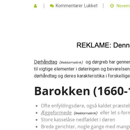
Til
Kommentarer Lukket
Novemb
Dørhåndtag
og dørgreb har gennem 
til vigtige elementer i dateringen og bevarelsen
dørhåndtag og deres karakteristika i forskellig
Barokken (1660-
Ofte enfyldingsdøre, også kaldet præst
Æggeformede
eller let s-fo
Store kasselåse nedfældet i døren
Brede gerichter, nogle gange med mange