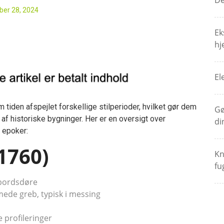
De
er 28, 2024
Ek
hj
El
tiden afspejlet forskellige stilperioder, hvilket gør dem
Gø
 af historiske bygninger. Her er en oversigt over
di
e epoker:
1760)
Kn
fu
ebordsdøre
rmede greb, typisk i messing
 profileringer