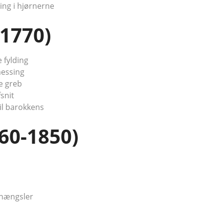
ng i hjørnerne
1770)
 fylding
messing
e greb
snit
il barokkens
60-1850)
 hængsler