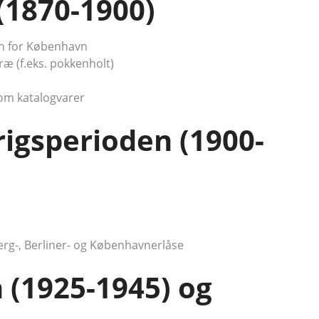
(1870-1900)
en for København
ræ (f.eks. pokkenholt)
om katalogvarer
igsperioden (1900-
berg-, Berliner- og Københavnerlåse
 (1925-1945) og