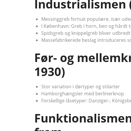
Industrialismen 
Messinggreb fortsat populære, især ud
I København: Greb i horn, ben og hårdt t
Spidsgreb og knippelgreb bliver udbredt
Massefabrikerede beslag introduceres s
Før- og mellemkr
1930)
Stor variation i dørtyper og stilarter
Hamborghængsler med berlinerknop
Forskellige låsetyper: Danziger-, Königs
Funktionalismen