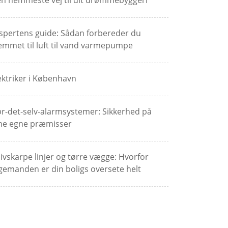
n nemmeste vej til dit drømmebyggeri
spertens guide: Sådan forbereder du
emmet til luft til vand varmepumpe
ektriker i København
r-det-selv-alarmsystemer: Sikkerhed på
ne egne præmisser
ivskarpe linjer og tørre vægge: Hvorfor
gemanden er din boligs oversete helt