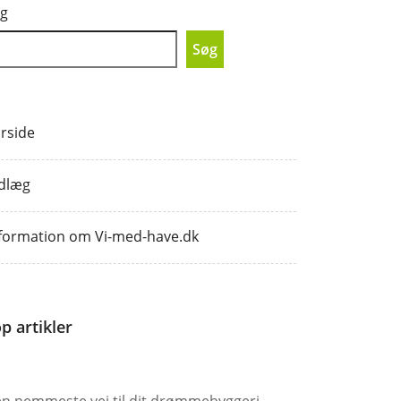
g
Søg
rside
dlæg
formation om Vi-med-have.dk
p artikler