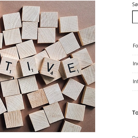
Sø
Fo
In
In
To