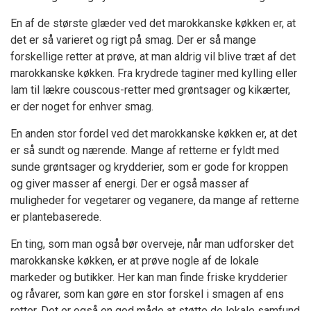
En af de største glæder ved det marokkanske køkken er, at
det er så varieret og rigt på smag. Der er så mange
forskellige retter at prøve, at man aldrig vil blive træt af det
marokkanske køkken. Fra krydrede taginer med kylling eller
lam til lækre couscous-retter med grøntsager og kikærter,
er der noget for enhver smag.
En anden stor fordel ved det marokkanske køkken er, at det
er så sundt og nærende. Mange af retterne er fyldt med
sunde grøntsager og krydderier, som er gode for kroppen
og giver masser af energi. Der er også masser af
muligheder for vegetarer og veganere, da mange af retterne
er plantebaserede.
En ting, som man også bør overveje, når man udforsker det
marokkanske køkken, er at prøve nogle af de lokale
markeder og butikker. Her kan man finde friske krydderier
og råvarer, som kan gøre en stor forskel i smagen af ens
retter. Det er også en god måde at støtte de lokale samfund