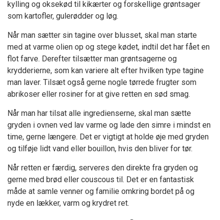
kylling og oksekød til kikærter og forskellige grøntsager
som kartofler, gulerødder og løg.
Når man sætter sin tagine over blusset, skal man starte
med at varme olien op og stege kødet, indtil det har fået en
flot farve. Derefter tilsætter man grøntsagerne og
krydderierne, som kan variere alt efter hvilken type tagine
man laver. Tilsæt også gerne nogle tørrede frugter som
abrikoser eller rosiner for at give retten en sød smag.
Når man har tilsat alle ingredienserne, skal man sætte
gryden i ovnen ved lav varme og lade den simre i mindst en
time, gerne længere. Det er vigtigt at holde øje med gryden
og tilføje lidt vand eller bouillon, hvis den bliver for tør.
Når retten er færdig, serveres den direkte fra gryden og
gerne med brød eller couscous til. Det er en fantastisk
måde at samle venner og familie omkring bordet på og
nyde en lækker, varm og krydret ret.