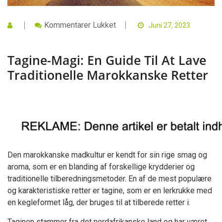
Til
Kommentarer Lukket
Juni 27, 2023
Tagine-
Magi:
En
Tagine-Magi: En Guide Til At Lave
Guide
Til
Traditionelle Marokkanske Retter
At
Lave
Traditionelle
Marokkanske
Retter
Den marokkanske madkultur er kendt for sin rige smag og
aroma, som er en blanding af forskellige krydderier og
traditionelle tilberedningsmetoder. En af de mest populære
og karakteristiske retter er tagine, som er en lerkrukke med
en kegleformet låg, der bruges til at tilberede retter i.
Taginen stammer fra det nordafrikanske land og har været