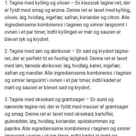
1. Tagine med kylling og oliven – En klassisk tagine-ret, der
er fyldt med smag og aroma. Denne ret er lavet med kylling,
oliven, løg, hvidløg, ingefær, safran, koriander og citron. Alle
ingredienserne kombineres i taginen og simrer langsomt i
ovnen i et par timer, indtil kyllingen er mør og saucen er
blevet tyk og krydret.
2. Tagine med lam og abrikoser – En sød og krydret tagine-
ret, der er perfekt til en festlig lejlighed. Denne ret er lavet
med lam, tørrede abrikoser, løg, hvidløg, kanel, ingefær,
safran og mandler. Alle ingredienserne kombineres i taginen
og simrer langsomt i ovnen i et par timer, indtil kødet er
mørt og saucen er blevet sød og krydret.
3. Tagine med oksekød og grøntsager – En sund og
nærende tagine-ret, der er fyldt med masser af grøntsager
og smag. Denne ret er lavet med oksekød, kartofler,
gulerødder, løg, hvidløg, koriander, spidskommen og
paprika. Alle ingredienserne kombineres i taginen og simrer
langsomt i ovnen i et par timer, indtil kødet er mørt og