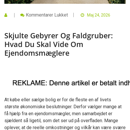
Til
Kommentarer Lukket
Maj 24, 2026
Skjulte
Gebyrer
Og
Skjulte Gebyrer Og Faldgruber:
Faldgruber:
Hvad
Hvad Du Skal Vide Om
Du
Skal
Ejendomsmæglere
Vide
Om
Ejendomsmæglere
At købe eller sælge bolig er for de fleste en af livets
største økonomiske beslutninger. Derfor vælger mange at
få hjælp fra en ejendomsmægler, men samarbejdet er
sjældent så ligetil, som det ser ud på overfladen. Mange
oplever, at de reelle omkostninger og vilkår kan være svære