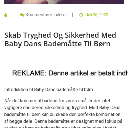
Til
Kommentarer Lukket
Juli 26, 2023
Skab
Tryghed
Og
Skab Tryghed Og Sikkerhed Med
Sikkerhed
Med
Baby Dans Bademåtte Til Børn
Baby
Dans
Bademåtte
Til
Børn
Introduktion til Baby Dans bademåtte til børn
Når det kommer til badetid for vores små, er der intet
vigtigere end deres sikkerhed og tryghed. Med Baby Dans
bademåtte til børn kan du skabe den perfekte kombination
af begge dele. Denne bademåtte er designet med fokus på