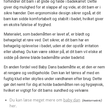
forhindrer dit barn i at glide og falde i badekarret. Dette
giver dig mulighed for at slappe af og vide, at dit barn er i
sikre hænder. Den ergonomiske design sikrer også, at dit
barn kan sidde komfortabelt og stabilt i badet, hvilket giver
en ekstra følelse af tryghed.
Materialet, som bademåtten er lavet af, er blødt og
behageligt at røre ved. Det sikrer, at dit barn har en
behagelig oplevelse i badet, uden at der opstår irritation
eller ubehag. Du kan være sikker på, at dit barn vil elske at
sidde på denne bløde bademåtte under badetid.
En anden fordel ved Baby Dans bademåtte er, at den er nem
at rengøre og vedligeholde. Den kan let tørres af med en
fugtig klud eller skylles under vandhanen efter brug. Dette
gør det nemt for dig at holde bademåtten ren og hygiejnisk,
hvilket er vigtigt for dit barns sundhed og velvære.
Du kan læse meget mere om
baby dan
her.