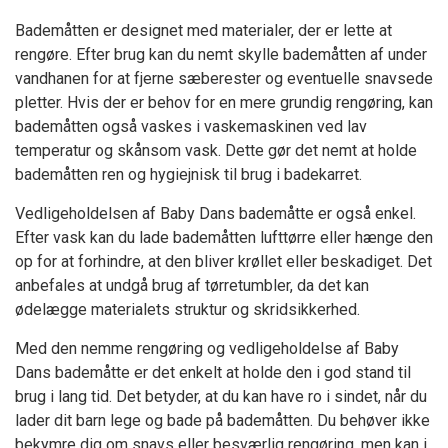
Bademåtten er designet med materialer, der er lette at
rengøre. Efter brug kan du nemt skylle bademåtten af under
vandhanen for at fjerne sæberester og eventuelle snavsede
pletter. Hvis der er behov for en mere grundig rengøring, kan
bademåtten også vaskes i vaskemaskinen ved lav
temperatur og skånsom vask. Dette gør det nemt at holde
bademåtten ren og hygiejnisk til brug i badekarret.
Vedligeholdelsen af Baby Dans bademåtte er også enkel.
Efter vask kan du lade bademåtten lufttørre eller hænge den
op for at forhindre, at den bliver krøllet eller beskadiget. Det
anbefales at undgå brug af tørretumbler, da det kan
ødelægge materialets struktur og skridsikkerhed.
Med den nemme rengøring og vedligeholdelse af Baby
Dans bademåtte er det enkelt at holde den i god stand til
brug i lang tid. Det betyder, at du kan have ro i sindet, når du
lader dit barn lege og bade på bademåtten. Du behøver ikke
bekymre dig om snavs eller besværlig rengøring, men kan i