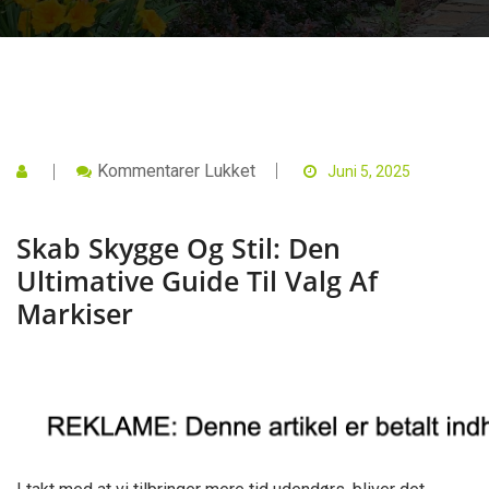
Til
Kommentarer Lukket
Juni 5, 2025
Skab
Skygge
Og
Skab Skygge Og Stil: Den
Stil:
Den
Ultimative Guide Til Valg Af
Ultimative
Guide
Markiser
Til
Valg
Af
Markiser