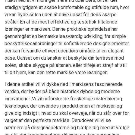
I takt med at vi tilbringer mere tid udendørs, bliver det
stadig vigtigere at skabe komfortable og stilfulde rum, hvor
vi kan nyde solen uden at blive udsat for dens skarpe
stråler. En af de mest effektive og æstetisk tiltalende
løsninger er markisen. Denne praktiske opfindelse har
gennemgået en bemærkelsesværdig udvikling, fra simple
beskyttelsesanordninger til sofistikerede designelementer,
der kan forvandle ethvert udendørs område til en elegant
oase. Uanset om du ønsker at beskytte din terrasse mod
solen, skabe skygge på altanen, eller tilføje et strejf af stil
til dit hjem, kan den rette markise være løsningen.
I denne artikel vil vi dykke ned i markisens fascinerende
verden, der byder på både historisk dybde og moderne
innovationer. Vi vil udforske de forskellige materialer og
teknologier, der anvendes i produktionen af markiser, og
give dig indsigt i, hvad du skal overveje, når du står over for
valget af den perfekte markise. Derudover vil vi se
nærmere på designaspekterne og hjælpe dig med at vælge
en stil, der komplimenterer dit hjem og dine personlige