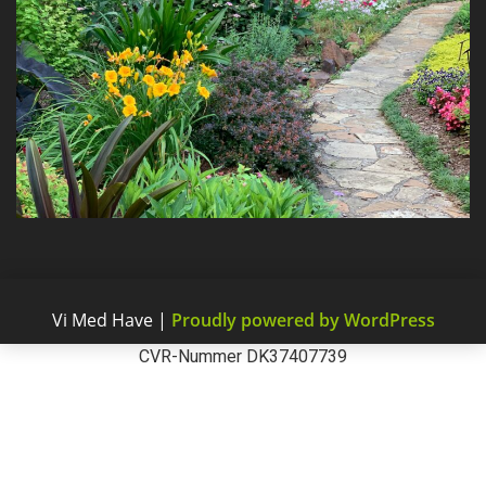
Vi Med Have
|
Proudly powered by WordPress
CVR-Nummer DK37407739