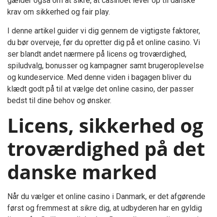
gælder også om at sikre, at casinoet lever op til danske
krav om sikkerhed og fair play.
I denne artikel guider vi dig gennem de vigtigste faktorer,
du bør overveje, før du opretter dig på et online casino. Vi
ser blandt andet nærmere på licens og troværdighed,
spiludvalg, bonusser og kampagner samt brugeroplevelse
og kundeservice. Med denne viden i bagagen bliver du
klædt godt på til at vælge det online casino, der passer
bedst til dine behov og ønsker.
Licens, sikkerhed og
troværdighed på det
danske marked
Når du vælger et online casino i Danmark, er det afgørende
først og fremmest at sikre dig, at udbyderen har en gyldig