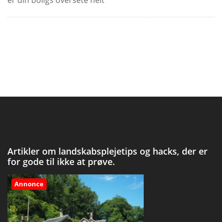
Artikler om landskabsplejetips og hacks, der er
for gode til ikke at prøve.
Annonce