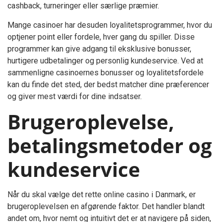
cashback, turneringer eller særlige præmier.
Mange casinoer har desuden loyalitetsprogrammer, hvor du
optjener point eller fordele, hver gang du spiller. Disse
programmer kan give adgang til eksklusive bonusser,
hurtigere udbetalinger og personlig kundeservice. Ved at
sammenligne casinoernes bonusser og loyalitetsfordele
kan du finde det sted, der bedst matcher dine præferencer
og giver mest værdi for dine indsatser.
Brugeroplevelse,
betalingsmetoder og
kundeservice
Når du skal vælge det rette online casino i Danmark, er
brugeroplevelsen en afgørende faktor. Det handler blandt
andet om, hvor nemt og intuitivt det er at navigere på siden,