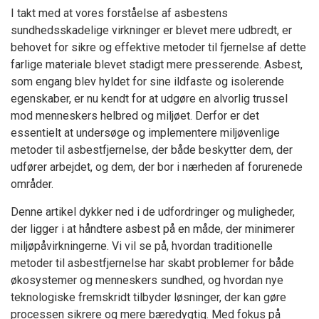
I takt med at vores forståelse af asbestens
sundhedsskadelige virkninger er blevet mere udbredt, er
behovet for sikre og effektive metoder til fjernelse af dette
farlige materiale blevet stadigt mere presserende. Asbest,
som engang blev hyldet for sine ildfaste og isolerende
egenskaber, er nu kendt for at udgøre en alvorlig trussel
mod menneskers helbred og miljøet. Derfor er det
essentielt at undersøge og implementere miljøvenlige
metoder til asbestfjernelse, der både beskytter dem, der
udfører arbejdet, og dem, der bor i nærheden af forurenede
områder.
Denne artikel dykker ned i de udfordringer og muligheder,
der ligger i at håndtere asbest på en måde, der minimerer
miljøpåvirkningerne. Vi vil se på, hvordan traditionelle
metoder til asbestfjernelse har skabt problemer for både
økosystemer og menneskers sundhed, og hvordan nye
teknologiske fremskridt tilbyder løsninger, der kan gøre
processen sikrere og mere bæredygtig. Med fokus på