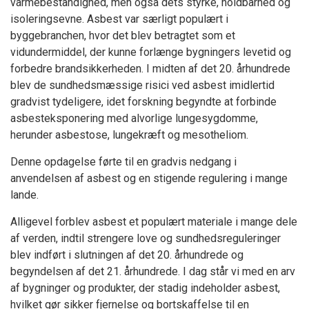
varmebestandighed, men også dets styrke, holdbarhed og
isoleringsevne. Asbest var særligt populært i
byggebranchen, hvor det blev betragtet som et
vidundermiddel, der kunne forlænge bygningers levetid og
forbedre brandsikkerheden. I midten af det 20. århundrede
blev de sundhedsmæssige risici ved asbest imidlertid
gradvist tydeligere, idet forskning begyndte at forbinde
asbesteksponering med alvorlige lungesygdomme,
herunder asbestose, lungekræft og mesotheliom.
Denne opdagelse førte til en gradvis nedgang i
anvendelsen af asbest og en stigende regulering i mange
lande.
Alligevel forblev asbest et populært materiale i mange dele
af verden, indtil strengere love og sundhedsreguleringer
blev indført i slutningen af det 20. århundrede og
begyndelsen af det 21. århundrede. I dag står vi med en arv
af bygninger og produkter, der stadig indeholder asbest,
hvilket gør sikker fjernelse og bortskaffelse til en