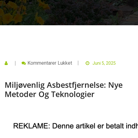
Til
Kommentarer Lukket
Juni 5, 2025
Miljøvenlig
Asbestfjernelse:
Nye
Miljøvenlig Asbestfjernelse: Nye
Metoder
Og
Metoder Og Teknologier
Teknologier