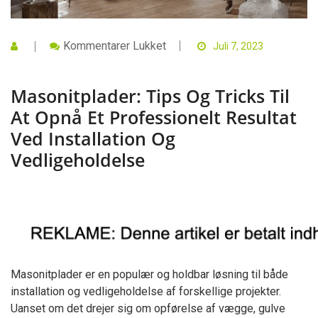
Til
Kommentarer Lukket
Juli 7, 2023
Masonitplader:
Tips
Og
Masonitplader: Tips Og Tricks Til
Tricks
Til
At Opnå Et Professionelt Resultat
At
Opnå
Ved Installation Og
Et
Professionelt
Vedligeholdelse
Resultat
Ved
Installation
Og
Vedligeholdelse
Masonitplader er en populær og holdbar løsning til både
installation og vedligeholdelse af forskellige projekter.
Uanset om det drejer sig om opførelse af vægge, gulve