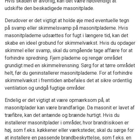
Hvis skaden er alvorlig, kan det være nødvendigt at
udskifte den beskadigede masonitplade.
Derudover er det vigtigt at holde øje med eventuelle tegn
på svamp eller skimmelsvamp på masonitpladerne. Hvis
masonitpladerne udsættes for fugt i længere tid, kan det
skabe en ideel grobund for skimmelvækst. Hvis du opdager
skimmel eller svamp, skal du omgående tage affære for at
forhindre spredning. Fjern pladerne og rengør området
grundigt med en skimmelrensning. Sørg for at tørre området
helt, før du geninstallerer masonitpladerne. For at forhindre
skimmelvækst i fremtiden anbefales det at sikre ordentlig
ventilation og undgå fugtige områder.
Endelig er det vigtigt at være opmærksom på, at
masonitplader kan være brandfarlige. Da masonit er lavet af
træfibre, kan det antænde og brænde hurtigt. Hvis du
installerer masonitplader i områder, hvor brandrisikoen er
høj, som f.eks. køkkener eller værksteder, skal du sørge for
at installere en passende brandbeskyttelse, som f.eks. en