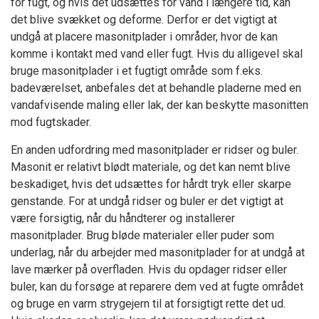
for fugt, og hvis det udsættes for vand i længere tid, kan
det blive svækket og deforme. Derfor er det vigtigt at
undgå at placere masonitplader i områder, hvor de kan
komme i kontakt med vand eller fugt. Hvis du alligevel skal
bruge masonitplader i et fugtigt område som f.eks.
badeværelset, anbefales det at behandle pladerne med en
vandafvisende maling eller lak, der kan beskytte masonitten
mod fugtskader.
En anden udfordring med masonitplader er ridser og buler.
Masonit er relativt blødt materiale, og det kan nemt blive
beskadiget, hvis det udsættes for hårdt tryk eller skarpe
genstande. For at undgå ridser og buler er det vigtigt at
være forsigtig, når du håndterer og installerer
masonitplader. Brug bløde materialer eller puder som
underlag, når du arbejder med masonitplader for at undgå at
lave mærker på overfladen. Hvis du opdager ridser eller
buler, kan du forsøge at reparere dem ved at fugte området
og bruge en varm strygejern til at forsigtigt rette det ud.