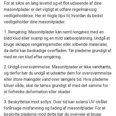
For at sikre en lang levetid og et flot udseende af dine
masonitplader er det vigtigt at udføre regelmæssig
vedligeholdelse. Her er nogle tips til, hvordan du bedst
vedligeholder dine masonitplader:
1. Rengøring: Masonitplader kan nemt rengøres med en
blød klud eller svamp og en mild sæbeopløsning. Undgå at
bruge skrappe rengøringsmidler eller slibende materialer,
da dette kan beskadige overfladen. Tør pladerne grundigt af
med en ren klud efter rengøring.
2. Undgå oversvømmelse: Masonitplader er ikke vandtætte,
og derfor bør du undgå at udsætte dem for oversvømmelse
eller store mængder vand over længere tid. Hvis pladerne
bliver våde, skal de tørres grundigt af med det samme for
at forhindre deformation eller skader.
3. Beskyttelse mod sollys: Over tid kan solens UV-stråler
forårsage misfarvning og fading af masonitplader. For at
beskytte pladerne mod dette bør du overveje at bruge