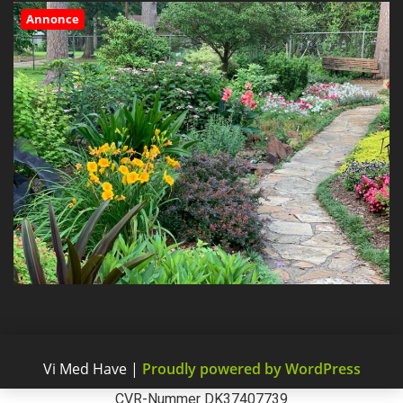
Annonce
Vi Med Have
|
Proudly powered by WordPress
CVR-Nummer DK37407739