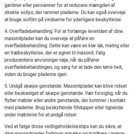
gardiner eller persienner for at reducere mængden af
direkte sollys, der rammer pladerne. Du kan også overveje
at bruge solfilm på vinduerne for yderligere beskyttelse.
4. Overfladebehandling: For at forlænge levetiden af dine
masonitplader kan du overveje at påføre en
overfladebehandling. Dette kan være en klar lak, maling eller
en træbeskyttelse, der er egnet til masonit. Følg
producentens anvisninger nøje, når du påfører
overfladebehandlingen, og sørg for at lade den tørre helt,
inden du bruger pladerne igen.
5. Undgå skarpe genstande: Masonitplader kan blive ridset
eller beskadiget af skarpe genstande. Vær forsigtig, når du
flytter møbler eller andre genstande, der kommer i kontakt
med pladerne. Brug beskyttende filtdupper eller lignende
under møblerne for at undgå ridser.
Ved at følge disse vedligeholdelsestips kan du sikre, at
dine masonitplader forbliver smukke og holdbare i mange