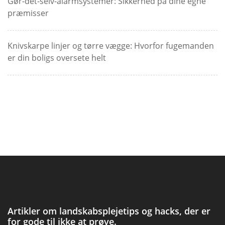
Gør-det-selv-alarmsystemer: Sikkerhed på dine egne
præmisser
Knivskarpe linjer og tørre vægge: Hvorfor fugemanden
er din boligs oversete helt
Artikler om landskabsplejetips og hacks, der er
for gode til ikke at prøve.