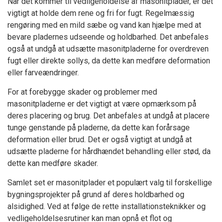
Når det kommer til vedligeholdelse af masonitplader, er det
vigtigt at holde dem rene og fri for fugt. Regelmæssig
rengøring med en mild sæbe og vand kan hjælpe med at
bevare pladernes udseende og holdbarhed. Det anbefales
også at undgå at udsætte masonitpladerne for overdreven
fugt eller direkte sollys, da dette kan medføre deformation
eller farveændringer.
For at forebygge skader og problemer med
masonitpladerne er det vigtigt at være opmærksom på
deres placering og brug. Det anbefales at undgå at placere
tunge genstande på pladerne, da dette kan forårsage
deformation eller brud. Det er også vigtigt at undgå at
udsætte pladerne for hårdhændet behandling eller stød, da
dette kan medføre skader.
Samlet set er masonitplader et populært valg til forskellige
bygningsprojekter på grund af deres holdbarhed og
alsidighed. Ved at følge de rette installationsteknikker og
vedligeholdelsesrutiner kan man opnå et flot og