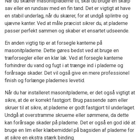
Når du skærer masonitpladerne til, skal du bruge en skarp
sav eller en rundsav med en fin tand. Det er vigtigt at have
en stabil underlag, når du skærer, for at undgå splintre og
ujævne kanter. Ved at måle præcist sikrer du, at pladerne
passer perfekt sammen og skaber et ensartet udseende.
En anden vigtig tip er at forsegle kanterne på
masonitpladerne. Dette gøres bedst ved at bruge en
træforsegler eller en klar lak. Ved at forsegle kanterne
forhindrer du vand og fugt i at trænge ind i pladerne og
forårsage skader. Det vil også give en mere professionel
finish og forlænge pladernes levetid.
Når du har installeret masonitpladerne, er det også vigtigt at
sikre, at de er korrekt fastgjort. Brug passende søm eller
skruer til at sikre, at pladerne er godt fastgjort til underlaget.
Undgå at overstramme skruerne eller sømmene, da dette
kan forårsage skader på pladerne. Det er også en god idé at
bruge en lim eller klæbemiddel på bagsiden af pladerne for
at sikre en ekstra stærk binding.