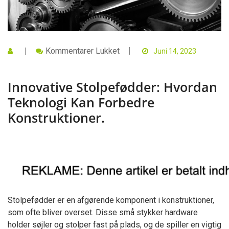
Til
Kommentarer Lukket
Juni 14, 2023
Innovative
Stolpefødder:
Hvordan
Innovative Stolpefødder: Hvordan
Teknologi
Kan
Teknologi Kan Forbedre
Forbedre
Konstruktioner.
Konstruktioner.
Stolpefødder er en afgørende komponent i konstruktioner,
som ofte bliver overset. Disse små stykker hardware
holder søjler og stolper fast på plads, og de spiller en vigtig