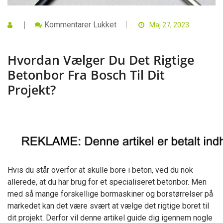
Til
Kommentarer Lukket
Maj 27, 2023
Hvordan
Vælger
Du
Hvordan Vælger Du Det Rigtige
Det
Rigtige
Betonbor Fra Bosch Til Dit
Betonbor
Fra
Projekt?
Bosch
Til
Dit
Projekt?
Hvis du står overfor at skulle bore i beton, ved du nok
allerede, at du har brug for et specialiseret betonbor. Men
med så mange forskellige bormaskiner og borstørrelser på
markedet kan det være svært at vælge det rigtige boret til
dit projekt. Derfor vil denne artikel guide dig igennem nogle