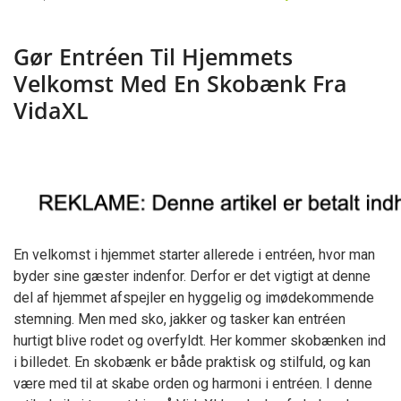
Gør
Entréen
Til
Gør Entréen Til Hjemmets
Hjemmets
Velkomst
Velkomst Med En Skobænk Fra
Med
En
VidaXL
Skobænk
Fra
VidaXL
En velkomst i hjemmet starter allerede i entréen, hvor man
byder sine gæster indenfor. Derfor er det vigtigt at denne
del af hjemmet afspejler en hyggelig og imødekommende
stemning. Men med sko, jakker og tasker kan entréen
hurtigt blive rodet og overfyldt. Her kommer skobænken ind
i billedet. En skobænk er både praktisk og stilfuld, og kan
være med til at skabe orden og harmoni i entréen. I denne