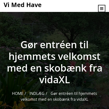
content
Vi Med Have
Gør entréen til
hjemmets velkomst
med en skobænk fra
vidaXL
HOME
INDLÆG
Gør entréen til hjemmets
velkomst med en skobænk fra vidaXL