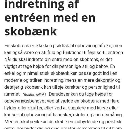
indretning af
entréen med en
skobænk
En skobænk er ikke kun praktisk til opbevaring af sko, men
kan også være en stilfuld og funktionel tilføjelse til entréen.
Når du skal indrette din entré med en skobænk, er det
vigtigt at tage højde for din personlige stil og behov. En
enkel og minimalistisk skobænk kan passe godt ind i en
moderne og stilren indretning,
mens en mere dekorativ og
detaljerig skobænk kan tilføje karakter og personlighed til
rummet.
Derudover kan du tage højde for
opbevaringsbehovet ved at vælge en skobænk med flere
hylder eller skuffer, eller ved at supplere med kurve eller
kasser til opbevaring af handsker, nøgler og andre småting.
Med en skobænk kan du skabe en indbydende og praktisk
entré, der byder dig og dine gæster velkommen til dit hjem.