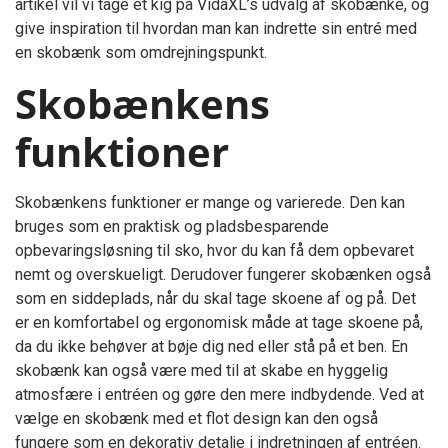
artikel vil vi tage et kig på VidaXL’s udvalg af skobænke, og
give inspiration til hvordan man kan indrette sin entré med
en skobænk som omdrejningspunkt.
Skobænkens
funktioner
Skobænkens funktioner er mange og varierede. Den kan
bruges som en praktisk og pladsbesparende
opbevaringsløsning til sko, hvor du kan få dem opbevaret
nemt og overskueligt. Derudover fungerer skobænken også
som en siddeplads, når du skal tage skoene af og på. Det
er en komfortabel og ergonomisk måde at tage skoene på,
da du ikke behøver at bøje dig ned eller stå på et ben. En
skobænk kan også være med til at skabe en hyggelig
atmosfære i entréen og gøre den mere indbydende. Ved at
vælge en skobænk med et flot design kan den også
fungere som en dekorativ detalje i indretningen af entréen.