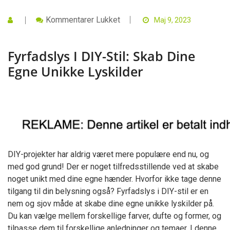
Til
Kommentarer Lukket
Maj 9, 2023
Fyrfadslys
I
DIY-
Fyrfadslys I DIY-Stil: Skab Dine
Stil:
Skab
Egne Unikke Lyskilder
Dine
Egne
Unikke
Lyskilder
DIY-projekter har aldrig været mere populære end nu, og
med god grund! Der er noget tilfredsstillende ved at skabe
noget unikt med dine egne hænder. Hvorfor ikke tage denne
tilgang til din belysning også? Fyrfadslys i DIY-stil er en
nem og sjov måde at skabe dine egne unikke lyskilder på.
Du kan vælge mellem forskellige farver, dufte og former, og
tilpasse dem til forskellige anledninger og temaer. I denne