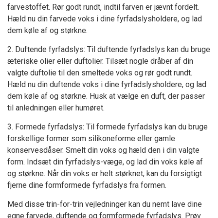
farvestoffet. Rør godt rundt, indtil farven er jævnt fordelt.
Hæld nu din farvede voks i dine fyrfadslysholdere, og lad
dem køle af og størkne.
2. Duftende fyrfadslys: Til duftende fyrfadslys kan du bruge
æteriske olier eller duftolier. Tilsæt nogle dråber af din
valgte duftolie til den smeltede voks og rør godt rundt.
Hæld nu din duftende voks i dine fyrfadslysholdere, og lad
dem køle af og størkne. Husk at vælge en duft, der passer
til anledningen eller humøret.
3. Formede fyrfadslys: Til formede fyrfadslys kan du bruge
forskellige former som silikoneforme eller gamle
konservesdåser. Smelt din voks og hæld den i din valgte
form. Indsæt din fyrfadslys-væge, og lad din voks køle af
og størkne. Når din voks er helt størknet, kan du forsigtigt
fjerne dine formformede fyrfadslys fra formen.
Med disse trin-for-trin vejledninger kan du nemt lave dine
egne farvede, duftende og formformede fyrfadslys. Prøv