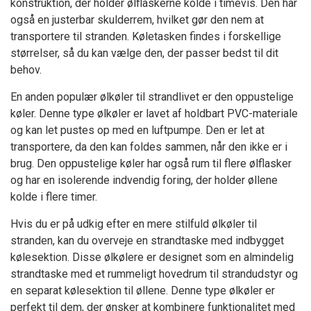
konstruktion, der holder ølflaskerne kolde i timevis. Den har
også en justerbar skulderrem, hvilket gør den nem at
transportere til stranden. Køletasken findes i forskellige
størrelser, så du kan vælge den, der passer bedst til dit
behov.
En anden populær ølkøler til strandlivet er den oppustelige
køler. Denne type ølkøler er lavet af holdbart PVC-materiale
og kan let pustes op med en luftpumpe. Den er let at
transportere, da den kan foldes sammen, når den ikke er i
brug. Den oppustelige køler har også rum til flere ølflasker
og har en isolerende indvendig foring, der holder øllene
kolde i flere timer.
Hvis du er på udkig efter en mere stilfuld ølkøler til
stranden, kan du overveje en strandtaske med indbygget
kølesektion. Disse ølkølere er designet som en almindelig
strandtaske med et rummeligt hovedrum til strandudstyr og
en separat kølesektion til øllene. Denne type ølkøler er
perfekt til dem, der ønsker at kombinere funktionalitet med