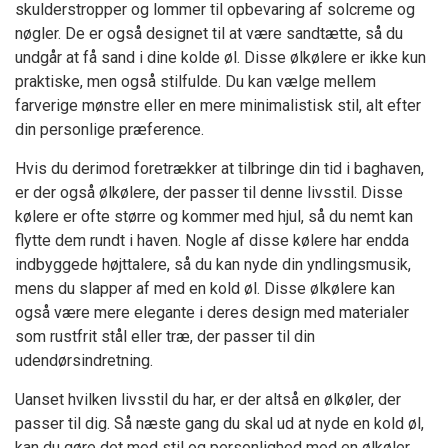
skulderstropper og lommer til opbevaring af solcreme og
nøgler. De er også designet til at være sandtætte, så du
undgår at få sand i dine kolde øl. Disse ølkølere er ikke kun
praktiske, men også stilfulde. Du kan vælge mellem
farverige mønstre eller en mere minimalistisk stil, alt efter
din personlige præference.
Hvis du derimod foretrækker at tilbringe din tid i baghaven,
er der også ølkølere, der passer til denne livsstil. Disse
kølere er ofte større og kommer med hjul, så du nemt kan
flytte dem rundt i haven. Nogle af disse kølere har endda
indbyggede højttalere, så du kan nyde din yndlingsmusik,
mens du slapper af med en kold øl. Disse ølkølere kan
også være mere elegante i deres design med materialer
som rustfrit stål eller træ, der passer til din
udendørsindretning.
Uanset hvilken livsstil du har, er der altså en ølkøler, der
passer til dig. Så næste gang du skal ud at nyde en kold øl,
kan du gøre det med stil og personlighed med en ølkøler,