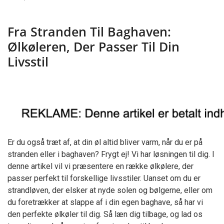
Fra
Stranden
Til
Fra Stranden Til Baghaven:
Baghaven:
Ølkøleren,
Ølkøleren, Der Passer Til Din
Der
Passer
Livsstil
Til
Din
Livsstil
Er du også træt af, at din øl altid bliver varm, når du er på
stranden eller i baghaven? Frygt ej! Vi har løsningen til dig. I
denne artikel vil vi præsentere en række ølkølere, der
passer perfekt til forskellige livsstiler. Uanset om du er
strandløven, der elsker at nyde solen og bølgerne, eller om
du foretrækker at slappe af i din egen baghave, så har vi
den perfekte ølkøler til dig. Så læn dig tilbage, og lad os