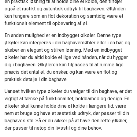
en praktisk løsning til at holde dine øl kolde, den tilføjer
også et rustikt og autentisk udtryk til baghaven. Øltønden
kan fungere som en flot dekoration og samtidig være et
funktionelt element til opbevaring af øl.
En anden mulighed er en indbygget ølkøler. Denne type
ølkøler kan integreres i din baghavemøbler eller i en bar, og
skaber en elegant og stilren løsning. Med en indbygget
ølkøler har du altid kolde øl lige ved hånden, når du hygger
dig i baghaven. Ølkøleren kan tilpasses til at rumme lige
præcis det antal øl, du ønsker, og kan være en flot og
praktisk detalje i din baghave.
Uanset hvilken type ølkøler du vælger til din baghave, er det
vigtigt at tænke på funktionalitet, holdbarhed og design. En
ølkøler skal kunne holde dine øl kolde i længere tid, være
nem at bruge og have et æstetisk udtryk, der passer til din
baghaves stil. Så er du sikker på at have den rette ølkøler,
der passer til netop din livsstil og dine behov.