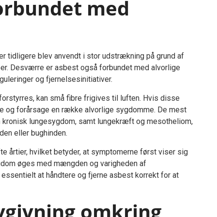
forbundet med
r tidligere blev anvendt i stor udstrækning på grund af
. Desværre er asbest også forbundet med alvorlige
guleringer og fjernelsesinitiativer.
rstyrres, kan små fibre frigives til luften. Hvis disse
erne og forårsage en række alvorlige sygdomme. De mest
en kronisk lungesygdom, samt lungekræft og mesotheliom,
den eller bughinden.
 årtier, hvilket betyder, at symptomerne først viser sig
sygdom øges med mængden og varigheden af
essentielt at håndtere og fjerne asbest korrekt for at
ovgivning omkring