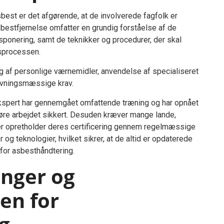
asbest er det afgørende, at de involverede fagfolk er
bestfjernelse omfatter en grundig forståelse af de
ponering, samt de teknikker og procedurer, der skal
esprocessen.
 af personlige værnemidler, anvendelse af specialiseret
ivningsmæssige krav.
 ekspert har gennemgået omfattende træning og har opnået
øre arbejdet sikkert. Desuden kræver mange lande,
er opretholder deres certificering gennem regelmæssige
og teknologier, hvilket sikrer, at de altid er opdaterede
for asbesthåndtering.
inger og
en for