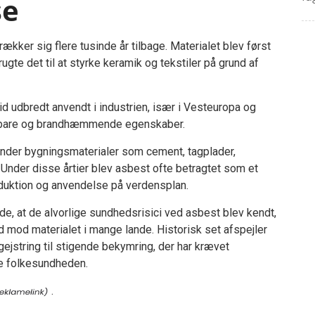
se
ækker sig flere tusinde år tilbage. Materialet blev først
gte det til at styrke keramik og tekstiler på grund af
id udbredt anvendt i industrien, især i Vesteuropa og
ldbare og brandhæmmende egenskaber.
runder bygningsmaterialer som cement, tagplader,
r. Under disse årtier blev asbest ofte betragtet som et
roduktion og anvendelse på verdensplan.
ede, at de alvorlige sundhedsrisici ved asbest blev kendt,
 mod materialet i mange lande. Historisk set afspejler
ejstring til stigende bekymring, der har krævet
te folkesundheden.
.