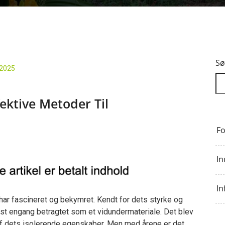
Sø
 2025
fektive Metoder Til
Fo
In
In
 har fascineret og bekymret. Kendt for dets styrke og
t engang betragtet som et vidundermateriale. Det blev
 af dets isolerende egenskaber. Men med årene er det