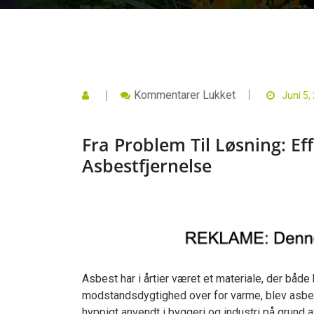
Til
Kommentarer Lukket
Juni 5,
Fra
Problem
Til
Fra Problem Til Løsning: Ef
Løsning:
Effektive
Asbestfjernelse
Metoder
Til
Asbestfjernelse
Asbest har i årtier været et materiale, der både
modstandsdygtighed over for varme, blev asbes
hyppigt anvendt i byggeri og industri på grund