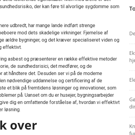
g sundhedsrisiko, der kan føre til alvorlige sygdomme som
To
mere udbredt, har mange lande indført strenge
beboere mod dets skadelige virkninger. Fjernelse af
De
ge ældre bygninger, og det kræver specialiseret viden og
 effektivt.
Ek
ring asbest og præsenterer en række effektive metoder
hj
storie, de sundhedsrisici, det medfører, og de
r at håndtere det. Desuden ser vi på de moderne
El
g den nødvendige uddannelse og certificering af de
kaste et blik på fremtidens løsninger og innovationer, som
oblemer på. Uanset om du er husejer, bygningsarbejder
Gø
l give dig en omfattende forståelse af, hvordan vi effektivt
di
r løsning.
ik over
Kn
fu