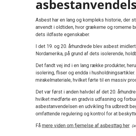
asbestanvendel
Asbest har en lang og kompleks historie, der str
anvendt i oldtiden, hvor grækerne og romerne bru
dets ildfaste egenskaber.
I det 19. og 20. århundrede blev asbest imidlert
Nordamerika, på grund af dets isolerende, ho
Det fandt vej ind i en lang række produkter, he
isolering, fliser og endda i husholdningsartikle
mirakelmateriale, hvilket førte til en massiv p
Det var først i anden halvdel af det 20. århundr
hvilket medførte en gradvis udfasning og forbud
asbestanvendelsen en udvikling fra udbredt beg
omfattende regulering og kontrol for at beskyt
Få
mere viden om fjernelse af asbesttag her