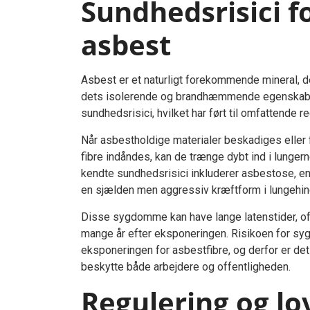
Sundhedsrisici 
asbest
Asbest er et naturligt forekommende mineral, de
dets isolerende og brandhæmmende egenskaber
sundhedsrisici, hvilket har ført til omfattende re
Når asbestholdige materialer beskadiges eller fo
fibre indåndes, kan de trænge dybt ind i lung
kendte sundhedsrisici inkluderer asbestose, 
en sjælden men aggressiv kræftform i lungehin
Disse sygdomme kan have lange latenstider, ofte
mange år efter eksponeringen. Risikoen for 
eksponeringen for asbestfibre, og derfor er det 
beskytte både arbejdere og offentligheden.
Regulering og l