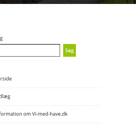
g
Søg
rside
dlæg
formation om Vi-med-have.dk