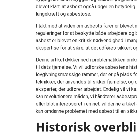
blevet klart, at asbest også udgør en betydeli
lungekræft og asbestose.
I takt med at viden om asbests farer er blevet 
reguleringer for at beskytte både arbejdere og 
asbest er blevet en kritisk nødvendighed i man
ekspertise for at sikre, at det udføres sikkert og
Denne artikel dykker ned i problematikken omk
til dets fjernelse. Vi vil udforske asbestens hi
lovgivningsmæssige rammer, der er på plads fo
teknikker, der anvendes til sikker fjernelse, o
eksperter, der udfører arbejdet. Endelig vil vi 
kan revolutionere måden, vi håndterer asbestpr
eller blot interesseret i emnet, vil denne artike
kan omdanne problemet med asbest til en sikke
Historisk overbl