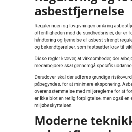
asbestfjernelse
Reguleringen og lovgivningen omkring asbestfj
offentligheden mod de sundhedsrisici, der er 
håndtering og fjernelse af asbest strengt regu
og bekendtgørelser, som fastsætter krav til sik
Disse regler kræver, at virksomheder, der arbej
medarbejdere skal gennemgå specifik uddannelse
Derudover skal der udføres grundige risikovurde
påbegyndes, for at minimere eksponering. Asbe
overensstemmelse med miljøreglerne for at for
er ikke blot en retlig forpligtelse, men også e
miljøbeskyttelsen.
Moderne teknikke