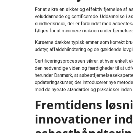
For at sikre en sikker og effektiv fjernelse af 
veluddannede og certificerede. Uddannelse i as
sundhedsrisici, der er forbundet med asbesteks
følges for at minimere risikoen under fjernels
Kurserne dækker typisk emner som korrekt brug
udstyr, affaldshåndtering og de gældende lovg
Certificeringsprocessen sikrer, at hver enkelt
den nødvendige viden og færdigheder til at udf
herunder Danmark, at asbestfjernelsesekspert
opdateringskurser, der introducerer nye metoder 
med de nyeste standarder og praksisser inden 
Fremtidens løsn
innovationer ind