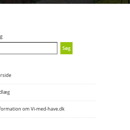
g
Søg
rside
dlæg
formation om Vi-med-have.dk