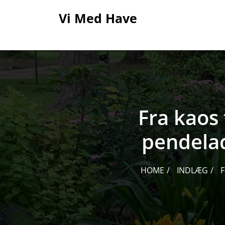
Skip
Vi Med Have
to
content
Fra kaos 
pendelad
HOME
INDLÆG
F