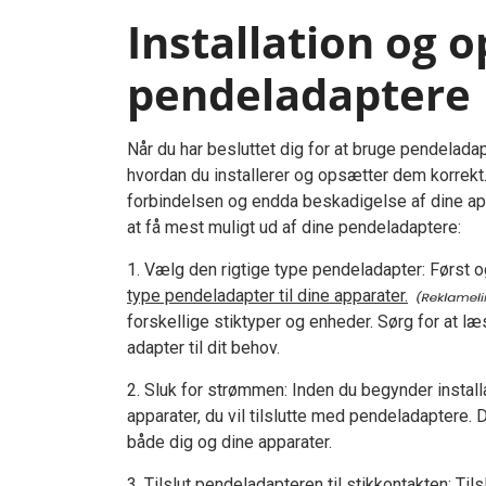
Installation og 
pendeladaptere
Når du har besluttet dig for at bruge pendeladapt
hvordan du installerer og opsætter dem korrekt. 
forbindelsen og endda beskadigelse af dine appa
at få mest muligt ud af dine pendeladaptere:
1. Vælg den rigtige type pendeladapter: Først 
type pendeladapter til dine apparater.
forskellige stiktyper og enheder. Sørg for at l
adapter til dit behov.
2. Sluk for strømmen: Inden du begynder installa
apparater, du vil tilslutte med pendeladaptere. 
både dig og dine apparater.
3. Tilslut pendeladapteren til stikkontakten: Til