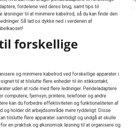
daptere, fordelene ved deres brug, samt tips til
e løsninger til at minimere kabelrod, så du kan finde den
ledninger. Så lad os dykke ned i verdenen af
abelkaoset!
il forskellige
ganisere og minimere kabelrod ved forskellige apparater i
net til at tilslutte flere enheder til én stikkontakt,
parater uden at rode med flere ledninger. Pendeladaptere
er computere, fjernsyn, printere, telefoner og andre
re kan du forbedre effektiviteten og funktionaliteten af
od og holder dit arbejdsområde mere ryddeligt. Disse
an tilslutte flere apparater samtidigt og undgå at skulle
rfor en praktisk og økonomisk løsning til at organisere og