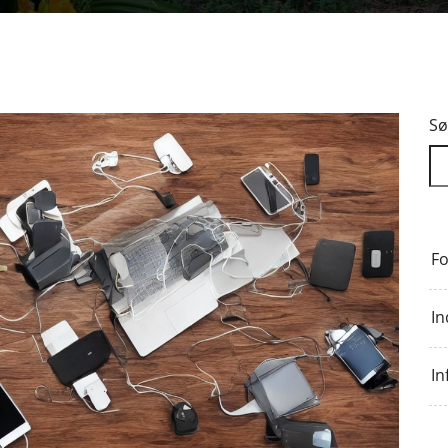
Sø
Fo
In
In