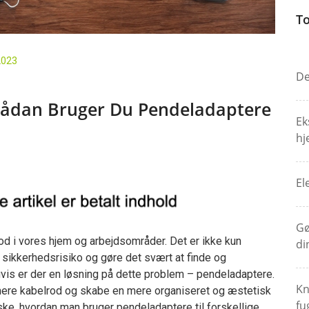
To
 2023
De
 Sådan Bruger Du Pendeladaptere
Ek
hj
El
Gø
od i vores hjem og arbejdsområder. Det er ikke kun
di
 sikkerhedsrisiko og gøre det svært at finde og
gvis er der en løsning på dette problem – pendeladaptere.
Kn
ere kabelrod og skabe en mere organiseret og æstetisk
fu
orske, hvordan man bruger pendeladaptere til forskellige