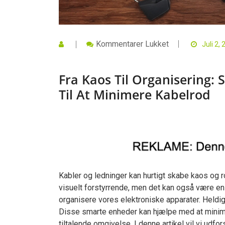
Til
Kommentarer Lukket
Juli 2,
Fra
Kaos
Til
Fra Kaos Til Organisering:
Organisering:
Sådan
Til At Minimere Kabelrod
Bruger
Du
Pendeladaptere
Til
At
Minimere
Kabelrod
Kabler og ledninger kan hurtigt skabe kaos og r
visuelt forstyrrende, men det kan også være en
organisere vores elektroniske apparater. Heldi
Disse smarte enheder kan hjælpe med at minim
tiltalende omgivelse. I denne artikel vil vi udf