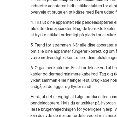
indsætte adapteren helt i stikkontakten for at s
overveje at bruge en stikdåse med flere udtag fo
4. Tilslut dine apparater: Når pendeladapteren er
tilslutte dine apparater. Brug de korrekte kabler 
at trykke stikket ordentligt på plads for at sikre
5. Tænd for strømmen: Når alle dine apparater er
om alle dine apparater fungerer korrekt, og om 
være nødvendigt at kontrollere dine tilslutninger o
6. Organiser kablerne: En af fordelene ved at 
kabler og dermed minimere kabelrod. Tag dig tid 
viklet sammen eller hænger løst. Brug kabelhold
undgå, at de ligger og flyder rundt.
Husk, at det er vigtigt at følge producentens ins
pendeladaptere. Hvis du er usikker på, hvordan 
læse brugervejledningen for yderligere hjælp. 
kan du nyde de mange fordele ved at minimere