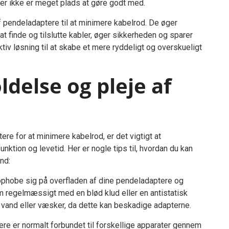
der ikke er meget plads at gøre godt med.
af pendeladaptere til at minimere kabelrod. De øger
t finde og tilslutte kabler, øger sikkerheden og sparer
iv løsning til at skabe et mere ryddeligt og overskueligt
oldelse og pleje af
ere for at minimere kabelrod, er det vigtigt at
nktion og levetid. Her er nogle tips til, hvordan du kan
nd:
phobe sig på overfladen af dine pendeladaptere og
m regelmæssigt med en blød klud eller en antistatisk
e vand eller væsker, da dette kan beskadige adapterne.
tere er normalt forbundet til forskellige apparater gennem