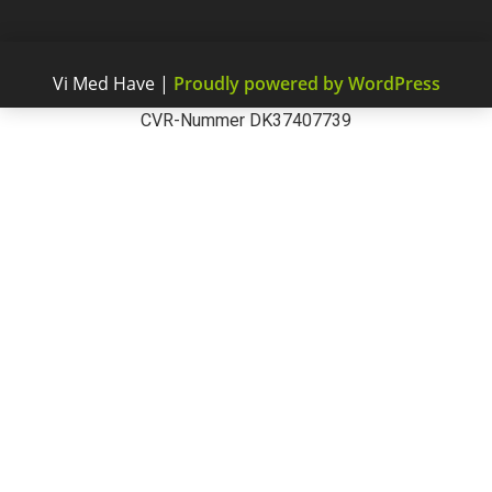
Vi Med Have
|
Proudly powered by WordPress
CVR-Nummer DK37407739