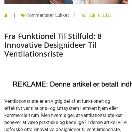
Til
Kommentarer Lukket
Juli 16, 2023
Fra
Funktionel
Til
Fra Funktionel Til Stilfuld: 8
Stilfuld:
8
Innovative Designideer Til
Innovative
Designideer
Ventilationsriste
Til
Ventilationsriste
Ventilationsriste er en vigtig del af et funktionelt og
effektivt ventilations- og luftsystem i ethvert hjem eller
kommercielt rum. Men hvem siger, at ventilationsriste kun
behøver at være praktiske og kedelige? I denne artikel vil vi
udforske otte innovative designideer til ventilationsriste,