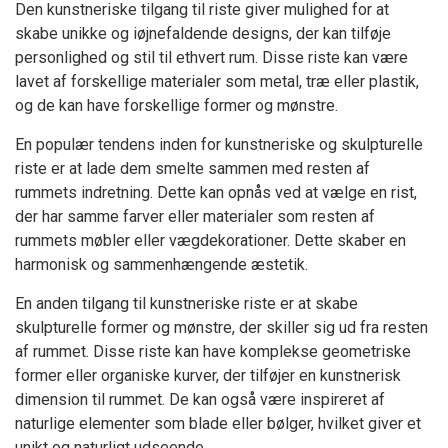
Den kunstneriske tilgang til riste giver mulighed for at
skabe unikke og iøjnefaldende designs, der kan tilføje
personlighed og stil til ethvert rum. Disse riste kan være
lavet af forskellige materialer som metal, træ eller plastik,
og de kan have forskellige former og mønstre.
En populær tendens inden for kunstneriske og skulpturelle
riste er at lade dem smelte sammen med resten af
rummets indretning. Dette kan opnås ved at vælge en rist,
der har samme farver eller materialer som resten af
rummets møbler eller vægdekorationer. Dette skaber en
harmonisk og sammenhængende æstetik.
En anden tilgang til kunstneriske riste er at skabe
skulpturelle former og mønstre, der skiller sig ud fra resten
af rummet. Disse riste kan have komplekse geometriske
former eller organiske kurver, der tilføjer en kunstnerisk
dimension til rummet. De kan også være inspireret af
naturlige elementer som blade eller bølger, hvilket giver et
unikt og naturligt udseende.