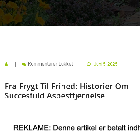
Til
Kommentarer Lukket
Juni 5, 2025
Fra
Frygt
Til
Fra Frygt Til Frihed: Historier Om
Frihed:
Historier
Succesfuld Asbestfjernelse
Om
Succesfuld
Asbestfjernelse