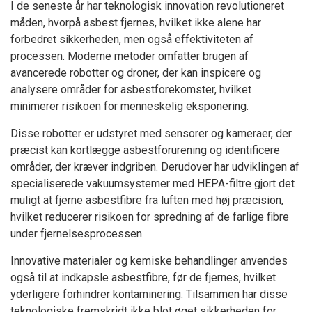
I de seneste år har teknologisk innovation revolutioneret
måden, hvorpå asbest fjernes, hvilket ikke alene har
forbedret sikkerheden, men også effektiviteten af
processen. Moderne metoder omfatter brugen af
avancerede robotter og droner, der kan inspicere og
analysere områder for asbestforekomster, hvilket
minimerer risikoen for menneskelig eksponering.
Disse robotter er udstyret med sensorer og kameraer, der
præcist kan kortlægge asbestforurening og identificere
områder, der kræver indgriben. Derudover har udviklingen af
specialiserede vakuumsystemer med HEPA-filtre gjort det
muligt at fjerne asbestfibre fra luften med høj præcision,
hvilket reducerer risikoen for spredning af de farlige fibre
under fjernelsesprocessen.
Innovative materialer og kemiske behandlinger anvendes
også til at indkapsle asbestfibre, før de fjernes, hvilket
yderligere forhindrer kontaminering. Tilsammen har disse
teknologiske fremskridt ikke blot øget sikkerheden for