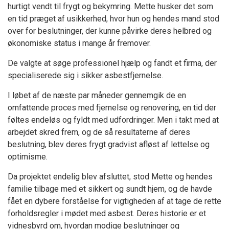
hurtigt vendt til frygt og bekymring. Mette husker det som
en tid præget af usikkerhed, hvor hun og hendes mand stod
over for beslutninger, der kunne påvirke deres helbred og
økonomiske status i mange år fremover.
De valgte at søge professionel hjælp og fandt et firma, der
specialiserede sig i sikker asbestfjernelse.
I løbet af de næste par måneder gennemgik de en
omfattende proces med fjernelse og renovering, en tid der
føltes endeløs og fyldt med udfordringer. Men i takt med at
arbejdet skred frem, og de så resultaterne af deres
beslutning, blev deres frygt gradvist afløst af lettelse og
optimisme.
Da projektet endelig blev afsluttet, stod Mette og hendes
familie tilbage med et sikkert og sundt hjem, og de havde
fået en dybere forståelse for vigtigheden af at tage de rette
forholdsregler i mødet med asbest. Deres historie er et
vidnesbyrd om, hvordan modige beslutninger og