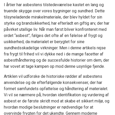
I årtier har asbestens tilstedeværelse kastet en lang og
truende skygge over vores bygninger og sundhed. Dette
tilsyneladende mirakelmateriale, der blev hyldet for sin
styrke og brandsikkerhed, har efterladt en giftig arv, der har
påvirket utallige liv. Når man først bliver konfronteret med
ordet “asbest”, følges det ofte af en følelse af frygt og
usikkerhed, da materialet er berygtet for sine
sundhedsskadelige virkninger. Men i denne artikels rejse
fra frygt til frihed vil vi dykke ned i de mange facetter af
asbesthåndtering og de succesfulde historier om dem, der
har vovet at tage kampen op mod denne usynlige fjende.
Artiklen vil udforske de historiske rødder af asbestens
anvendelse og de efterfølgende konsekvenser, der har
formet samfundets opfattelse og håndtering af materialet.
Vi vil se nærmere på, hvordan identifikation og vurdering af
asbest er de første skridt mod at skabe et sikkert miljø, og
hvordan modige beslutninger er nødvendige for at
overvinde frygten for det ukendte.
Gennem moderne