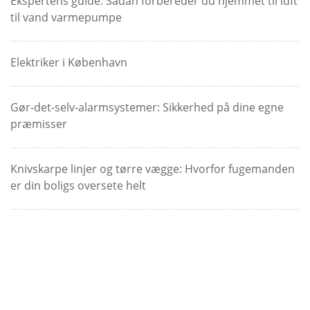
Ekspertens guide: Sådan forbereder du hjemmet til luft
til vand varmepumpe
Elektriker i København
Gør-det-selv-alarmsystemer: Sikkerhed på dine egne
præmisser
Knivskarpe linjer og tørre vægge: Hvorfor fugemanden
er din boligs oversete helt