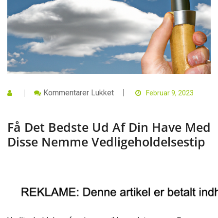
Til
Kommentarer Lukket
Februar 9, 2023
Få
Det
Bedste
Få Det Bedste Ud Af Din Have Med
Ud
Af
Disse Nemme Vedligeholdelsestip
Din
Have
Med
Disse
Nemme
Vedligeholdelsestip