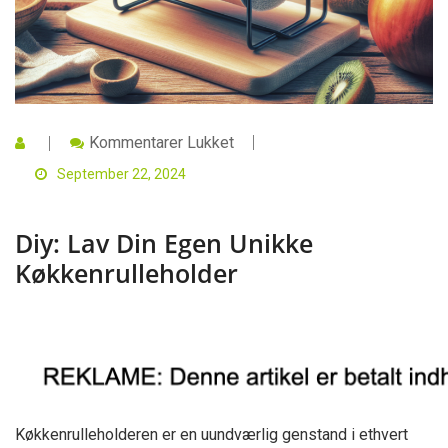
Til
Kommentarer Lukket
Diy:
Lav
September 22, 2024
Din
Egen
Unikke
Diy: Lav Din Egen Unikke
Køkkenrulleholder
Køkkenrulleholder
Køkkenrulleholderen er en uundværlig genstand i ethvert