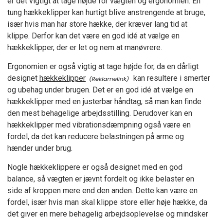
er det vigtigt at tage højde for vægten og ergonomien. En
tung hækkeklipper kan hurtigt blive anstrengende at bruge,
især hvis man har store hække, der kræver lang tid at
klippe. Derfor kan det være en god idé at vælge en
hækkeklipper, der er let og nem at manøvrere.
Ergonomien er også vigtig at tage højde for, da en dårligt
designet
hækkeklipper
kan resultere i smerter
og ubehag under brugen. Det er en god idé at vælge en
hækkeklipper med en justerbar håndtag, så man kan finde
den mest behagelige arbejdsstilling. Derudover kan en
hækkeklipper med vibrationsdæmpning også være en
fordel, da det kan reducere belastningen på arme og
hænder under brug.
Nogle hækkeklippere er også designet med en god
balance, så vægten er jævnt fordelt og ikke belaster en
side af kroppen mere end den anden. Dette kan være en
fordel, især hvis man skal klippe store eller høje hække, da
det giver en mere behagelig arbejdsoplevelse og mindsker