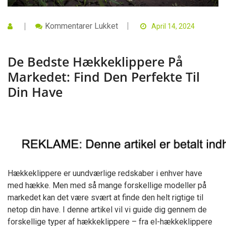
Til
Kommentarer Lukket
April 14, 2024
De
Bedste
Hækkeklippere
De Bedste Hækkeklippere På
På
Markedet:
Markedet: Find Den Perfekte Til
Find
Den
Din Have
Perfekte
Til
Din
Have
Hækkeklippere er uundværlige redskaber i enhver have
med hække. Men med så mange forskellige modeller på
markedet kan det være svært at finde den helt rigtige til
netop din have. I denne artikel vil vi guide dig gennem de
forskellige typer af hækkeklippere – fra el-hækkeklippere