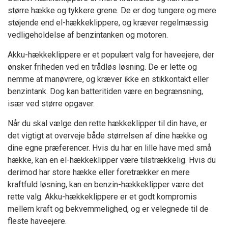
større hække og tykkere grene. De er dog tungere og mere
støjende end el-hækkeklippere, og kræver regelmæssig
vedligeholdelse af benzintanken og motoren.
Akku-hækkeklippere er et populært valg for haveejere, der
ønsker friheden ved en trådløs løsning. De er lette og
nemme at manøvrere, og kræver ikke en stikkontakt eller
benzintank. Dog kan batteritiden være en begrænsning,
især ved større opgaver.
Når du skal vælge den rette hækkeklipper til din have, er
det vigtigt at overveje både størrelsen af dine hække og
dine egne præferencer. Hvis du har en lille have med små
hække, kan en el-hækkeklipper være tilstrækkelig. Hvis du
derimod har store hække eller foretrækker en mere
kraftfuld løsning, kan en benzin-hækkeklipper være det
rette valg. Akku-hækkeklippere er et godt kompromis
mellem kraft og bekvemmelighed, og er velegnede til de
fleste haveejere.