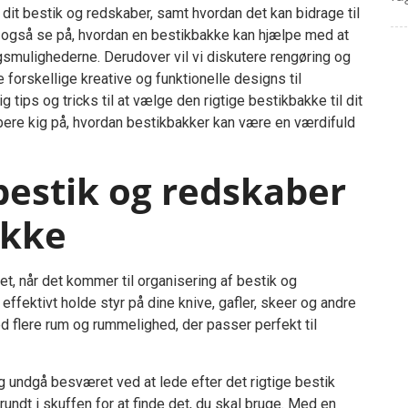
 dit bestik og redskaber, samt hvordan det kan bidrage til
il også se på, hvordan en bestikbakke kan hjælpe med at
smulighederne. Derudover vil vi diskutere rengøring og
forskellige kreative og funktionelle designs til
dig tips og tricks til at vælge den rigtige bestikbakke til dit
ybere kig på, hvordan bestikbakker kan være en værdifuld
bestik og redskaber
akke
t, når det kommer til organisering af bestik og
fektivt holde styr på dine knive, gafler, skeer og andre
 flere rum og rummelighed, der passer perfekt til
g undgå besværet ved at lede efter det rigtige bestik
undt i skuffen for at finde det, du skal bruge. Med en