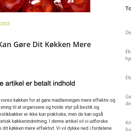
To
, 2023
De
Kan Gøre Dit Køkken Mere
Ek
hj
El
Gø
re vores køkken for at gøre madlavningen mere effektiv og
di
ning til at organisere og holde styr på bestik og
stikbakker er ikke kun praktiske, men de kan også
tisk køkkenindretning. I denne artikel vil vi udforske
Kn
 dit køkken mere effektivt. Vi vil dykke ned i fordelene
fu