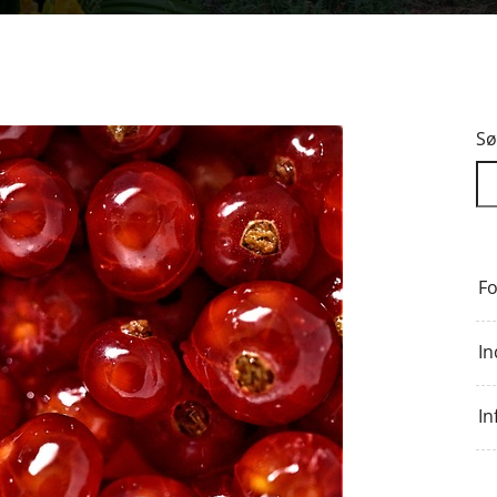
Sø
Fo
In
In