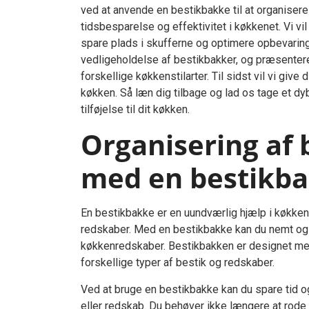
ved at anvende en bestikbakke til at organisere
tidsbesparelse og effektivitet i køkkenet. Vi v
spare plads i skufferne og optimere opbevaring
vedligeholdelse af bestikbakker, og præsentere 
forskellige køkkenstilarter. Til sidst vil vi give 
køkken. Så læn dig tilbage og lad os tage et d
tilføjelse til dit køkken.
Organisering af 
med en bestikb
En bestikbakke er en uundværlig hjælp i køkkene
redskaber. Med en bestikbakke kan du nemt og ef
køkkenredskaber. Bestikbakken er designet med
forskellige typer af bestik og redskaber.
Ved at bruge en bestikbakke kan du spare tid o
eller redskab. Du behøver ikke længere at rode r