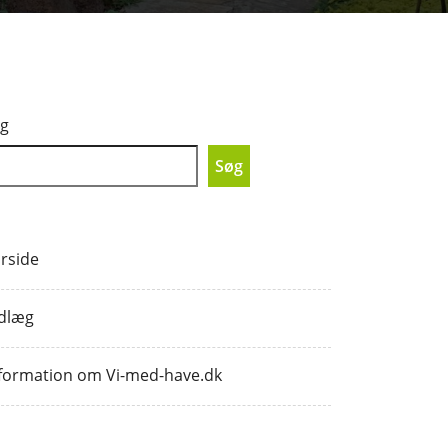
g
Søg
rside
dlæg
formation om Vi-med-have.dk