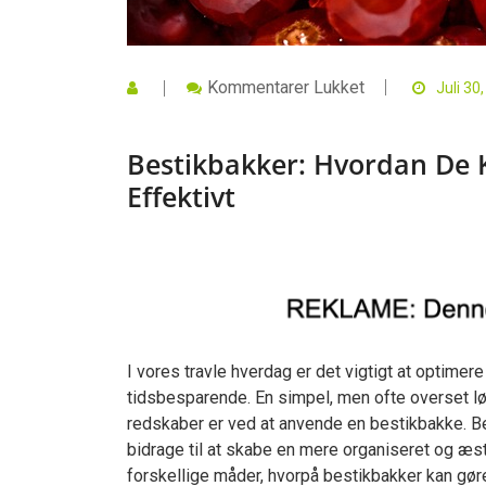
Til
Kommentarer Lukket
Juli 30
Bestikbakker:
Hvordan
De
Bestikbakker: Hvordan De 
Kan
Gøre
Effektivt
Dit
Køkken
Mere
Effektivt
I vores travle hverdag er det vigtigt at optime
tidsbesparende. En simpel, men ofte overset løs
redskaber er ved at anvende en bestikbakke. Be
bidrage til at skabe en mere organiseret og æste
forskellige måder, hvorpå bestikbakker kan gøre