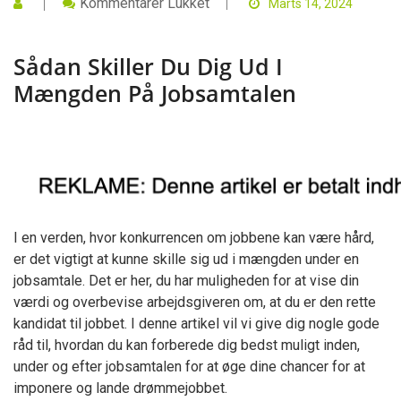
Til
Kommentarer Lukket
Marts 14, 2024
Sådan
Skiller
Du
Sådan Skiller Du Dig Ud I
Dig
Ud
Mængden På Jobsamtalen
I
Mængden
På
Jobsamtalen
I en verden, hvor konkurrencen om jobbene kan være hård,
er det vigtigt at kunne skille sig ud i mængden under en
jobsamtale. Det er her, du har muligheden for at vise din
værdi og overbevise arbejdsgiveren om, at du er den rette
kandidat til jobbet. I denne artikel vil vi give dig nogle gode
råd til, hvordan du kan forberede dig bedst muligt inden,
under og efter jobsamtalen for at øge dine chancer for at
imponere og lande drømmejobbet.