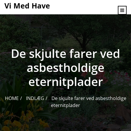
content
Vi Med Have
De skjulte farer ved
asbestholdige
eternitplader
HOME
INDLÆG
De skjulte farer ved asbestholdige
eternitplader